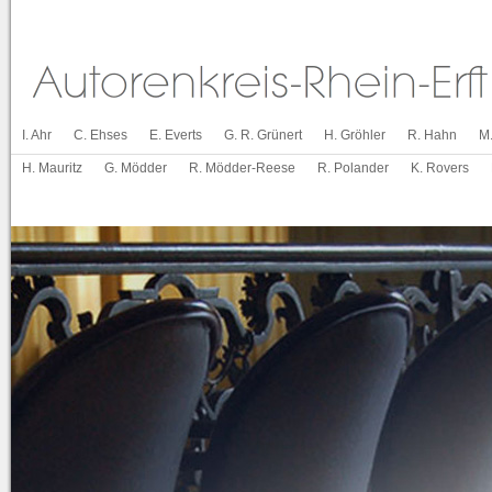
I. Ahr
C. Ehses
E. Everts
G. R. Grünert
H. Gröhler
R. Hahn
M
H. Mauritz
G. Mödder
R. Mödder-Reese
R. Polander
K. Rovers