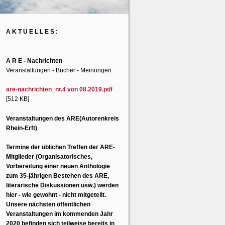
A K T U E L L E S :
A R E - Nachrichten
Veranstaltungen - Bücher - Meinungen
are-nachrichten_nr.4 von 08.2019.pdf
[512 KB]
Veranstaltungen des ARE(Autorenkreis
Rhein-Erft)
Termine der üblichen Treffen der ARE-
Mitglieder (Organisatorisches,
Vorbereitung einer neuen Anthologie
zum 35-jährigen Bestehen des ARE,
literarische Diskussionen usw.) werden
hier - wie gewohnt - nicht mitgeteilt.
Unsere nächsten öffentlichen
Veranstaltungen im kommenden Jahr
2020 befinden sich teilweise bereits in