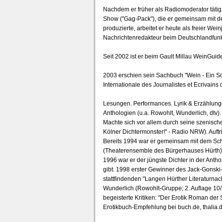
Nachdem er früher als Radiomoderator täti
Show ("Gag-Pack"), die er gemeinsam mit
produzierte, arbeitet er heute als freier Wei
Nachrichtenredakteur beim Deutschlandfunk. 
Seit 2002 ist er beim Gault Millau WeinGui
2003 erschien sein Sachbuch "Wein - Ein Schn
Internationale des Journalistes et Ecrivains 
Lesungen. Performances. Lyrik & Erzählungen
Anthologien (u.a. Rowohlt, Wunderlich, dtv).
Machte sich vor allem durch seine szenisc
Kölner Dichtermonster!" - Radio NRW). Auftr
Bereits 1994 war er gemeinsam mit dem Sch
(Theaterensemble des Bürgerhauses Hürth) 
1996 war er der jüngste Dichter in der Anth
gibt. 1998 erster Gewinner des Jack-Gonski-P
stattfindenden "Langen Hürther Literaturnac
Wunderlich (Rowohlt-Gruppe; 2. Auflage 10/2
begeisterte Kritiken: "Der Erotik Roman der
Erotikbuch-Empfehlung bei buch.de, thalia