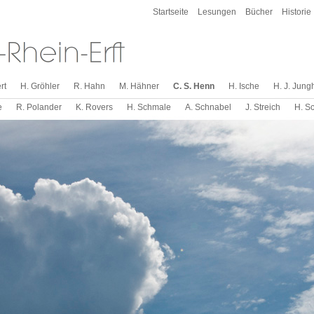
Startseite
Lesungen
Bücher
Historie
rt
H. Gröhler
R. Hahn
M. Hähner
C. S. Henn
H. Ische
H. J. Jung
e
R. Polander
K. Rovers
H. Schmale
A. Schnabel
J. Streich
H. S