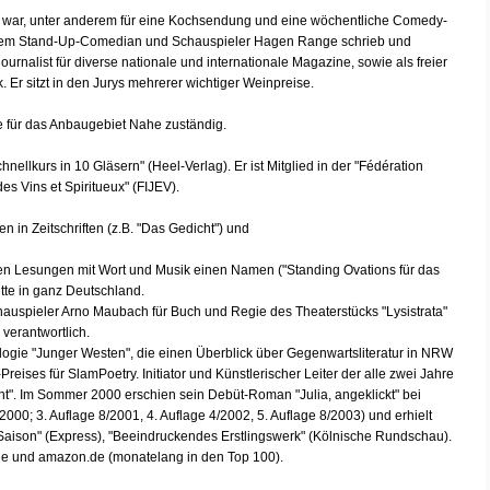
g war, unter anderem für eine Kochsendung und eine wöchentliche Comedy-
 dem Stand-Up-Comedian und Schauspieler Hagen Range schrieb und
njournalist für diverse nationale und internationale Magazine, sowie als freier
Er sitzt in den Jurys mehrerer wichtiger Weinpreise.
de für das Anbaugebiet Nahe zuständig.
ellkurs in 10 Gläsern" (Heel-Verlag). Er ist Mitglied in der "Fédération
des Vins et Spiritueux" (FIJEV).
 in Zeitschriften (z.B. "Das Gedicht") und
hen Lesungen mit Wort und Musik einen Namen ("Standing Ovations für das
itte in ganz Deutschland.
auspieler Arno Maubach für Buch und Regie des Theaterstücks "Lysistrata"
verantwortlich.
ologie "Junger Westen", die einen Überblick über Gegenwartsliteratur in NRW
reises für SlamPoetry. Initiator und Künstlerischer Leiter der alle zwei Jahre
ht". Im Sommer 2000 erschien sein Debüt-Roman "Julia, angeklickt" bei
000; 3. Auflage 8/2001, 4. Auflage 4/2002, 5. Auflage 8/2003) und erhielt
 Saison" (Express), "Beeindruckendes Erstlingswerk" (Kölnische Rundschau).
.de und amazon.de (monatelang in den Top 100).