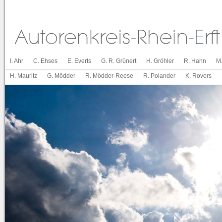
I. Ahr
C. Ehses
E. Everts
G. R. Grünert
H. Gröhler
R. Hahn
M
H. Mauritz
G. Mödder
R. Mödder-Reese
R. Polander
K. Rovers