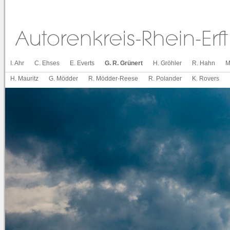
I. Ahr
C. Ehses
E. Everts
G. R. Grünert
H. Gröhler
R. Hahn
M
H. Mauritz
G. Mödder
R. Mödder-Reese
R. Polander
K. Rovers