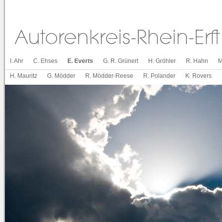
I. Ahr
C. Ehses
E. Everts
G. R. Grünert
H. Gröhler
R. Hahn
M
H. Mauritz
G. Mödder
R. Mödder-Reese
R. Polander
K. Rovers