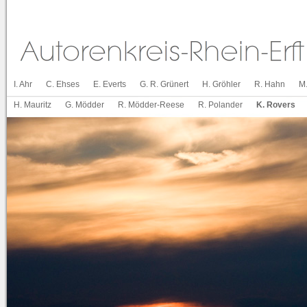
I. Ahr
C. Ehses
E. Everts
G. R. Grünert
H. Gröhler
R. Hahn
M
H. Mauritz
G. Mödder
R. Mödder-Reese
R. Polander
K. Rovers