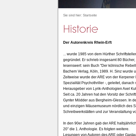
Sie sind hier:
Startseite
Der Autorenkreis Rhein-Erft
... wurde 1985 von dem Hürther Schriftstelle
gegründet. Er schrieb insgesamt 80 Bücher, 
lesenswert: sein Buch "Der kölnische Rebell
Bachem Verlag, Köln, 1989. H. Sinz wurde u.
Zeitweise wurde der ARE von der Kerpener 
Spezialität Psychothriller -, geleitet, dana
Herausgeber von Lyrik-Anthologien Axel Ku
Seit ca. 20 Jahren hat den Vorsitz der Schrif
Gynter Mödder aus Bergheim-Glessen. In 
und einzigen Mäusemuseum nördlich des Südp
Schreibwerkstätten und zur Veranstaltung v
In den 90er Jahren gab der ARE halbjährlich
20” die 1. Anthologie. Es folgten weitere.
Lesungen von Autoren des ARE oder Gastauto