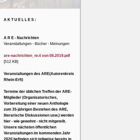
A K T U E L L E S :
A R E - Nachrichten
Veranstaltungen - Bücher - Meinungen
are-nachrichten_nr.4 von 08.2019.pdf
[512 KB]
Veranstaltungen des ARE(Autorenkreis
Rhein-Erft)
Termine der üblichen Treffen der ARE-
Mitglieder (Organisatorisches,
Vorbereitung einer neuen Anthologie
zum 35-jährigen Bestehen des ARE,
literarische Diskussionen usw.) werden
hier - wie gewohnt - nicht mitgeteilt.
Unsere nächsten öffentlichen
Veranstaltungen im kommenden Jahr
2020 befinden sich teilweise bereits in