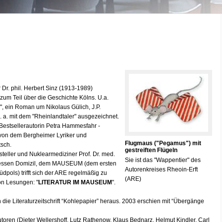
r Dr. phil. Herbert Sinz (1913-1989)
zum Teil über die Geschichte Kölns. U.a.
", ein Roman um Nikolaus Gülich, J.P.
 a. mit dem "Rheinlandtaler" ausgezeichnet.
Bestsellerautorin Petra Hammesfahr -
ch von dem Bergheimer Lyriker und
Flugmaus ("Pegamus") mit
tsch.
gestreiften Flügeln
tsteller und Nuklearmediziner Prof. Dr. med.
Sie ist das "Wappentier" des
dessen Domizil, dem MAUSEUM (dem ersten
Autorenkreises Rheoin-Erft
ols) trifft sich der ARE regelmäßig zu
(ARE)
on Lesungen: "
LITERATUR IM MAUSEUM
".
 die Literaturzeitschrift “Kohlepapier” heraus. 2003 erschien mit “Übergänge
ren (Dieter Wellershoff, Lutz Rathenow, Klaus Bednarz, Helmut Kindler, Carl