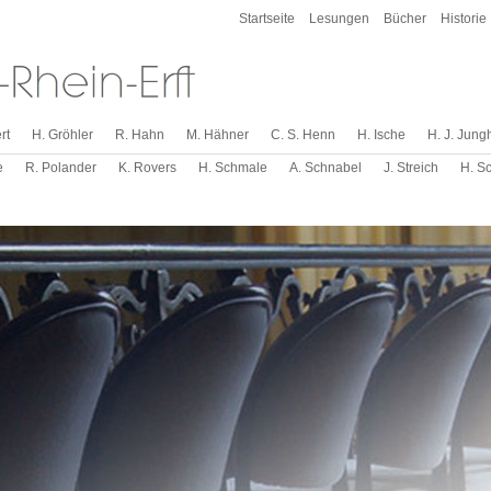
Startseite
Lesungen
Bücher
Historie
rt
H. Gröhler
R. Hahn
M. Hähner
C. S. Henn
H. Ische
H. J. Jung
e
R. Polander
K. Rovers
H. Schmale
A. Schnabel
J. Streich
H. S