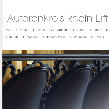
I. Ahr
C. Ehses
E. Everts
G. R. Grünert
H. Gröhler
R. Hahn
M
H. Mauritz
G. Mödder
R. Mödder-Reese
R. Polander
K. Rovers